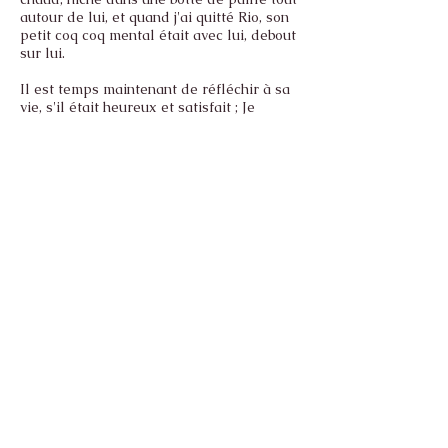
autour de lui, et quand j'ai quitté Rio, son
petit coq coq mental était avec lui, debout
sur lui.
Il est temps maintenant de réfléchir à sa
vie, s'il était heureux et satisfait ; Je
souhaitais plus de temps avec lui et un
copain pour lui, mais il était très grand,
très cornu et très... chèvre. C'était un
magnifique, grincheux, fort, dangereux,
lui-même et les autres, beau, distant,
mais-encore-parfois-aimé-un-petit-
scratch-derrière-le-crochet-fae-son-
wummin la responsabilité sanglante d'une
chèvre et nous sommes émerveillés
d'avoir trouvé une nouvelle façon de vivre
sans que le magnifique Major Douche ne
nous regarde du haut de sa colline
comme le roi du monde.
C'est la fin de notre temps ensemble,
c'était toujours gaunnie venu, et ce serait
toujours trop tôt. Mais cette sensation du
soleil sur ton visage au sommet de ta