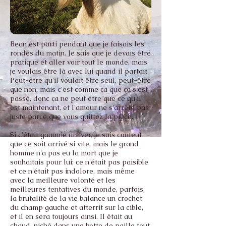
Bean est parti pendant que je faisais les
rondes du matin. Je sais que je devais être
pratique et aller voir tout le monde, mais
je voulais être là avec lui quand il partait.
Peut-être qu'il voulait être seul, peut-être
que non, mais c'est comme ça que ça s'est
passé, donc ça ne peut être que ce qu'il
est maintenant, et l'amour ne s'arrête pas
juste parce que vous quittez la pièce.
Si c'était gaunnie arriver, je suis content
que ce soit arrivé si vite, mais le grand
homme n'a pas eu la mort que je
souhaitais pour lui; ce n'était pas paisible
et ce n'était pas indolore, mais même
avec la meilleure volonté et les
meilleures tentatives du monde, parfois,
la brutalité de la vie balance un crochet
du champ gauche et atterrit sur la cible,
et il en sera toujours ainsi. Il était au
chaud, niché dans une botte de paille tout