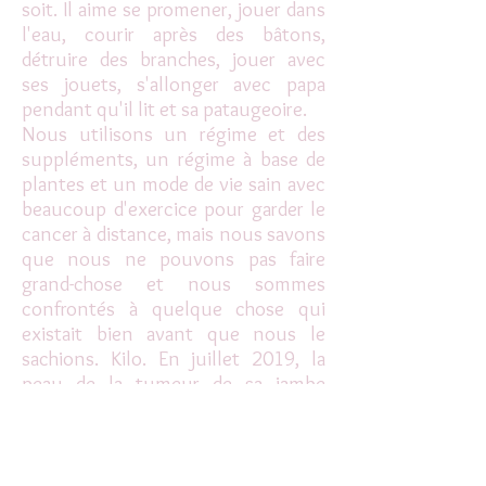
soit. Il aime se promener, jouer dans
l'eau, courir après des bâtons,
détruire des branches, jouer avec
ses jouets, s'allonger avec papa
pendant qu'il lit et sa pataugeoire.
Nous utilisons un régime et des
suppléments, un régime à base de
plantes et un mode de vie sain avec
beaucoup d'exercice pour garder le
cancer à distance, mais nous savons
que nous ne pouvons pas faire
grand-chose et nous sommes
confrontés à quelque chose qui
existait bien avant que nous le
sachions. Kilo. En juillet 2019, la
peau de la tumeur de sa jambe
s'étire et de plus en plus de
tumeurs se développent sur son
corps. Nous soupçonnons qu'il
peut également se métastaser dans