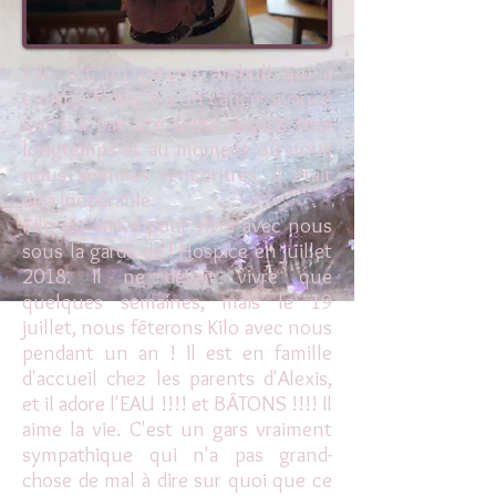
Kilo est un garçon ambull qui a
environ 9 ans. Il a un cancer avancé
qui n'a pas été traité depuis trop
longtemps et au moment où nous
nous sommes rencontrés, il était
déjà inopérable.
Kilo est arrivé pour vivre avec nous
sous la garde de l'Hospice en juillet
2018. Il ne devait vivre que
quelques semaines, mais le 19
juillet, nous fêterons Kilo avec nous
pendant un an ! Il est en famille
d'accueil chez les parents d'Alexis,
et il adore l'EAU !!!! et BÂTONS !!!! Il
aime la vie. C'est un gars vraiment
sympathique qui n'a pas grand-
chose de mal à dire sur quoi que ce